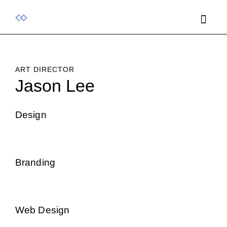
ART DIRECTOR
Jason Lee
Design
80%
Branding
90%
Web Design
88%